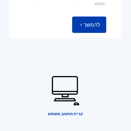
לסיומו
להמשך
קניית מחשוב משומש