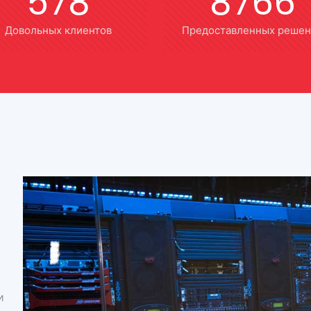
578
8766
Довольных клиентов
Предоставленных реше
и