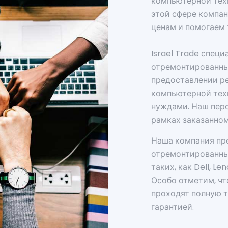
компьютерной техн
этой сфере компан
ценам и помогаем
Israel Trade спец
отремонтированны
предоставлении р
компьютерной тех
нуждами. Наш перс
рамках заказанном
Наша компания пре
отремонтированны
таких, как Dell, Len
Особо отметим, ч
проходят полную т
гарантией.