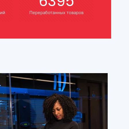
6395
ний
Переработанных товаров