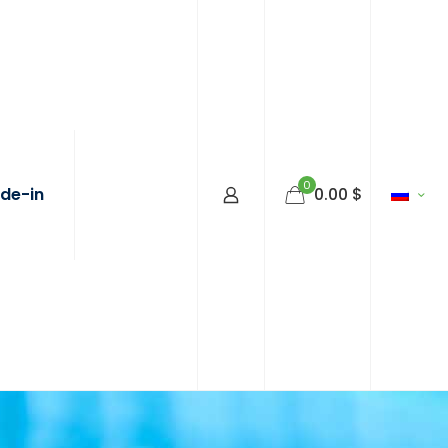
0
de-in
0.00
$