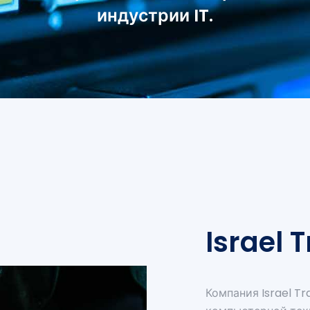
индустрии IT.
Israel 
Компания Israel T